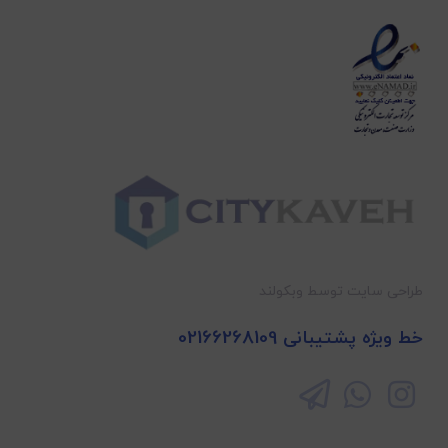
طراحی سایت توسط وبکولند
02166268109
خط ویژه پشتیبانی