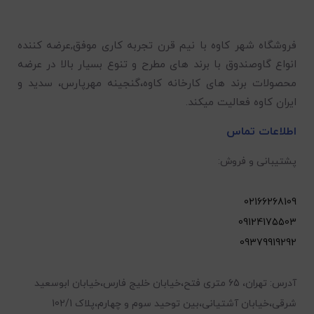
فروشگاه شهر کاوه با نیم قرن تجربه کاری موفق,عرضه کننده
انواع گاوصندوق با برند های مطرح و تنوع بسیار بالا در عرضه
محصولات برند های کارخانه کاوه،گنجینه مهرپارس، سدید و
ایران کاوه فعالیت میکند.
اطلاعات تماس
پشتیبانی و فروش:
02166268109
09124175503
09379919292
آدرس: تهران، 65 متری فتح،خیابان خلیج فارس،خیابان ابوسعید
شرقی،خیابان آشتیانی،بین توحید سوم و چهارم،پلاک 102/1