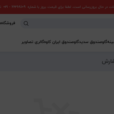
 در حال بروزرسانی است، لطفا برای قیمت بروز با شماره
66268109 - 021
تم
فروشگاه
م
ینه
گاوصندوق سدید
گاوصندوق ایران کاوه
گالری تصاویر
ارش