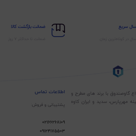
سال سریع
ضمانت بازگشت کالا
سال در کوتاه‌ترین زمان
ضمانت تا حداکثر ۷ روز
اطلاعات تماس
اع گاوصندوق با برند های مطرح و
نه مهرپارس، سدید و ایران کاوه
پشتیبانی و فروش:
02166268109
09124175503