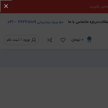
اس بگیرید.
66268109 - 021
قالات
درباره ما
تماس با ما
خط ویژه پشتیبانی
0
0
تومان
ورود / ثبت نام