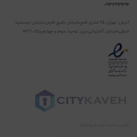
09379919292
آدرس: تهران، 65 متری فتح،خیابان خلیج فارس،خیابان ابوسعید
شرقی،خیابان آشتیانی،بین توحید سوم و چهارم،پلاک 102/1
طراحی سایت توسط وبکولند