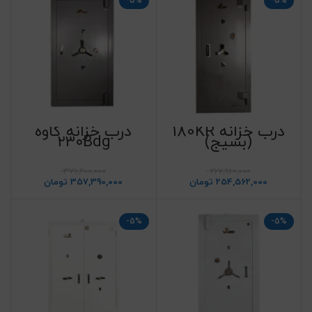
-5%
-5%
درب خزانه 180KR
درب خزانه کاوه
(بسیج)
۲۳۰Bdg
376,200,000
267,960,000
254,562,000
تومان
357,390,000
تومان
-5%
-5%