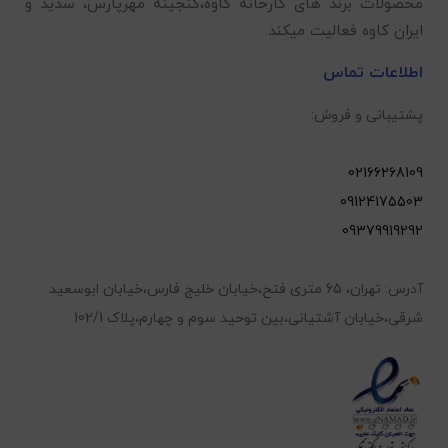
محصولات برند های کارخانه کاوه،گنجینه مهرپارس، سدید و
ایران کاوه فعالیت میکند.
اطلاعات تماس
پشتیبانی و فروش:
02166268109
09124175503
09379919292
آدرس: تهران، 65 متری فتح،خیابان خلیج فارس،خیابان ابوسعید
شرقی،خیابان آشتیانی،بین توحید سوم و چهارم،پلاک 102/1