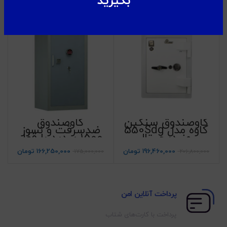
بگیرید
-5%
-5%
گاوصندوق سنگین
گاوصندوق
کاوه مدل 550Sdg
ضدسرقت و نسوز
رمز دیجیتال
1500 سدید با قفل
Pro
196,460,000
تومان
166,250,000
تومان
175,000,000
206,800,000
پرداخت آنلاین امن
پرداخت با کارت‌های شتاب