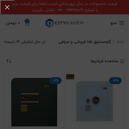
قیمت محصولات در حال بروزرسانی است، لطفا برای قیمت بروز
با شماره
66268109 - 021
تماس بگیرید.
0
منو
0
تومان
خانه
گاوصندوق طلا فروشی و صرافی
در حال نمایش 12 نتیجه
مشاهده فیلترها
-5%
-5%