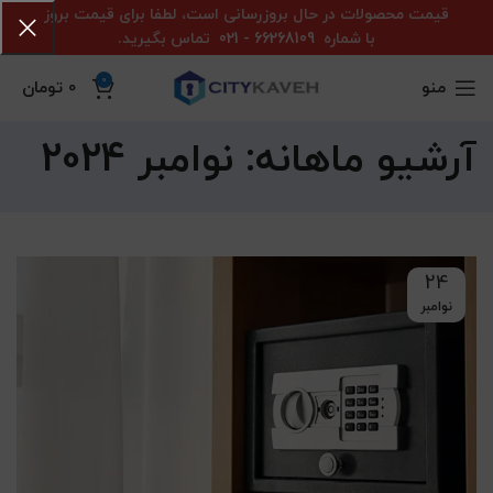
قیمت محصولات در حال بروزرسانی است، لطفا برای قیمت بروز
با شماره
66268109 - 021
تماس بگیرید.
0
منو
0
تومان
آرشیو ماهانه: نوامبر 2024
24
نوامبر