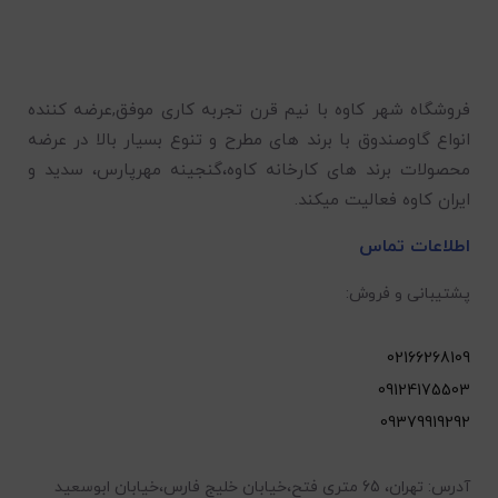
فروشگاه شهر کاوه با نیم قرن تجربه کاری موفق,عرضه کننده
انواع گاوصندوق با برند های مطرح و تنوع بسیار بالا در عرضه
محصولات برند های کارخانه کاوه،گنجینه مهرپارس، سدید و
ایران کاوه فعالیت میکند.
اطلاعات تماس
پشتیبانی و فروش:
02166268109
09124175503
09379919292
آدرس: تهران، 65 متری فتح،خیابان خلیج فارس،خیابان ابوسعید